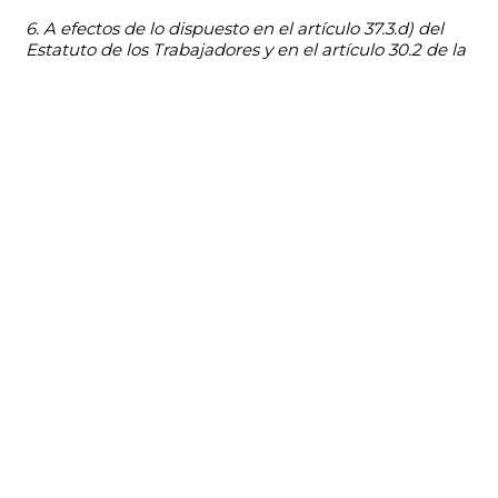
6. A efectos de lo dispuesto en el artículo 37.3.d) del
Estatuto de los Trabajadores y en el artículo 30.2 de la
Ley 30/1984, se entiende por tiempo indispensable
para el desempeño del cargo electivo de una
Corporación local, el necesario para la asistencia a las
sesiones del pleno de la Corporación o de las
Comisiones y atención a las Delegaciones de que
forme parte o que desempeñe el interesado.”
Se informa de la cuantía de las retribuciones de
aquellos miembros de la corporación que las
perciben por contar con dedicación exclusiva o
parcial, así como las cuantías por asistencia a los
órganos municipales.
RETRIBUCIONES E INDEMNIZACIONES DE LOS
MIEMBROS DE LA CORPORACIÓN